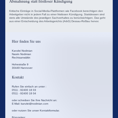
Abmahnung statt fristloser Kündigung
Kritische Einträge in Social-Media-Plattformen wie Facebook berechtigen den
Arbeitgeber nicht in jedem Fall zu einer fristlosen Kündigung. Stattdessen sind
stets alle Umstände des jeweiligen Sachverhaltes zu berücksichtigen. Das geht
aus einer Entscheidung des Arbeitsgerichts (ArbG) Dessau-Roßlau hervor.
Hier finden Sie uns
Kanzlei Nodinian
Nasrin Nodinian
Rechtsanwältin
Hohestraße
9
30449
Hannover
Kontakt
Rufen Sie einfach an unter :
0511 - 92400 18 03
0511 - 92400 18 04
oder schreiben Sie Ihre Nachricht an:
E-Mail: kanzlei@nodinian.com
oder nutzen Sie unser Kontaktformular.
Bürozeiten: