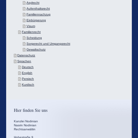
Asylrecht
Aufenthaltsrecht
Familiennachzug
Einbürgerung
Visum
Familienrecht
Scheidung
Sorgerecht und Umgangsrecht
Gewaltschutz
Datenschutz
Sprachen
Deutsch
English
Persisch
Kurdisch
Hier finden Sie uns
Kanzlei Nodinian
Nasrin Nodinian
Rechtsanwältin
Hohestraße
9