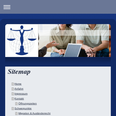
Kanzlei Nodinian
Sitemap
Home
Anfahrt
Impressum
Kontakt
Öffnungszeiten
Schwerpunkte
Migration & Ausländerrecht