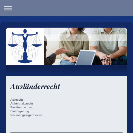
Kanzlei Nodinian
Ausländerrecht
Asylrecht
Aufenthaltsrecht
Familiennachzug
Einbürgerung
Visumangelegenheiten